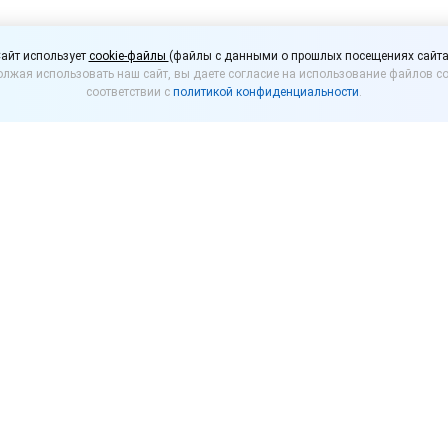
продавцов алкоголя мо
айт использует
cookie-файлы
(файлы с данными о прошлых посещениях сайта
лжая использовать наш сайт, вы даете согласие на использование файлов co
без согласования с пр
соответствии с
политикой конфиденциальности
.
жет разрешить контролирующим органам приходи
проверками без предварительного согласования с 
 обязательно.
 по противодействию незаконному обороту промышл
орга России Денис Мантуров дал Минэкономразвити
мене необходимости согласования с прокуратурой п
ольной продукции. По его словам, введенные в прош
орых продается алкоголь, не позволяют полноценно 
 стране возросло количество отравлений некачестве
перь Росалкогольрегулирование совместно с операт