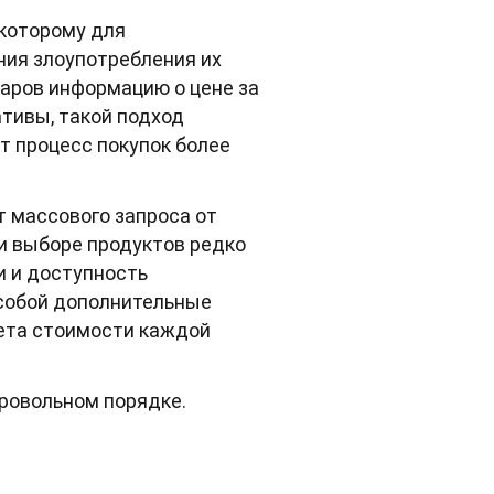
 которому для
ния злоупотребления их
варов информацию о цене за
тивы, такой подход
т процесс покупок более
т массового запроса от
и выборе продуктов редко
и и доступность
 собой дополнительные
чета стоимости каждой
бровольном порядке.