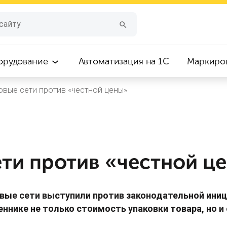
орудование
Автоматизация на 1С
Маркиро
овые сети против «честной цены»
ети против «честной ц
овые сети выступили против законодательной ин
ннике не только стоимость упаковки товара, но и 