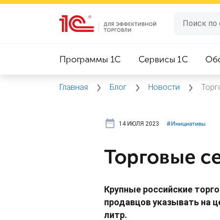
Программы 1C
Сервисы 1C
Об
Главная
Блог
Новости
Торг
14 ИЮЛЯ 2023
#⁣Инициативы
Торговые с
Крупные российские торг
продавцов указывать на це
литр.