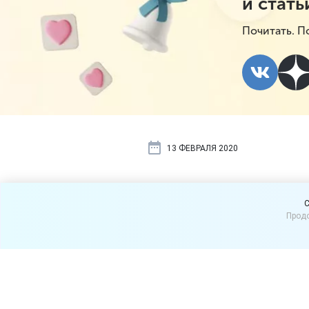
и стать
Почитать. П
13 ФЕВРАЛЯ 2020
Надо ли пол
C
Продо
изображени
Размещение у входа в маг
разрешения местных влас