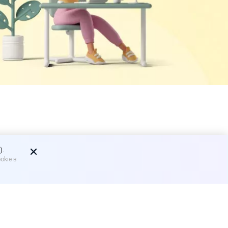
ывеску с
).
okie в
о только при наличии