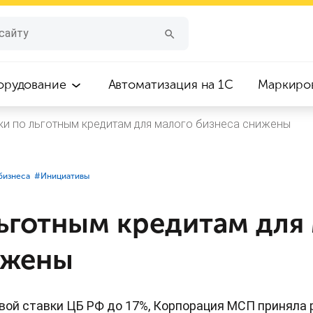
орудование
Автоматизация на 1С
Маркиро
ки по льготным кредитам для малого бизнеса снижены
бизнеса
#⁣Инициативы
льготным кредитам для
ижены
вой ставки ЦБ РФ до 17%, Корпорация МСП приняла 