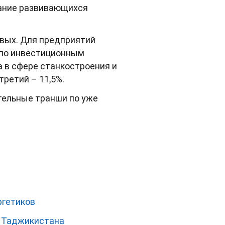
вание развивающихся
овых. Для предприятий
а по инвестиционным
а в сфере станкостроения и
третий – 11,5%.
тельные транши по уже
ргетиков
и Таджикистана