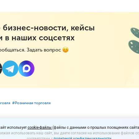
 бизнес-новости, кейсы
и в наших соцсетях
ообщаться. Задать вопрос
рговля
#⁣Розничная торговля
птации при переходе н
айт использует
cookie-файлы
(файлы с данными о прошлых посещениях сайта
лжая использовать наш сайт, вы даете согласие на использование файлов co
соответствии с
политикой конфиденциальности
.