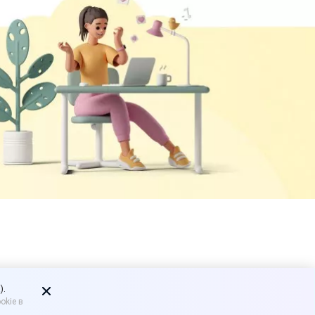
а
).
okie в