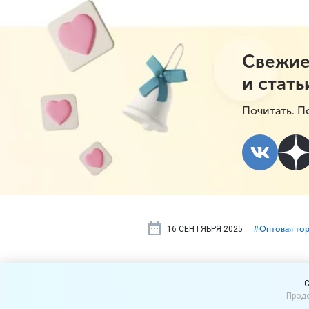
Свежие
и стать
Почитать. П
16 СЕНТЯБРЯ 2025
#⁣Оптовая то
Период ада
C
Продо