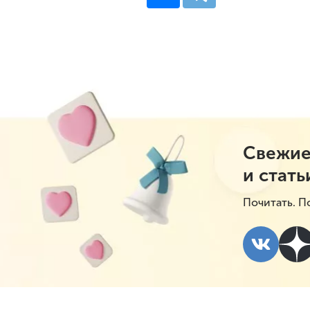
Свежие
и стать
Почитать. П