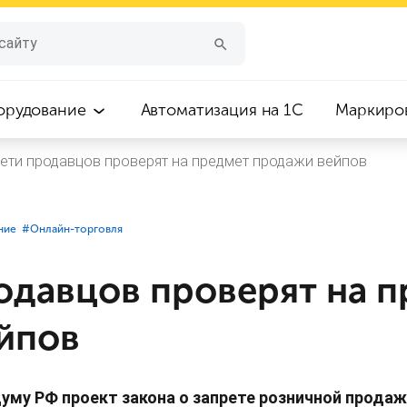
орудование
Автоматизация на 1С
Маркиро
ети продавцов проверят на предмет продажи вейпов
ние
#⁣Онлайн-торговля
одавцов проверят на 
йпов
уму РФ проект закона о запрете розничной продаж