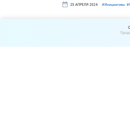
25 АПРЕЛЯ 2024
#⁣Инициативы
#
Покупателя
C
Продо
способ возв
Группа депутатов внесла 
право выбирать, в какой 
денежными средствами ил
Из пояснительной записки 
деньги подлежат возврату 
безналом, у него фактичес
Авторы законопроекта пол
существенным нарушением е
он хочет получить свои де