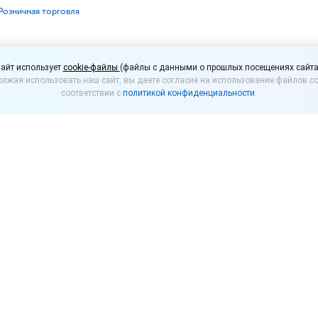
⁣Розничная торговля
м могут разрешить вы
айт использует
cookie-файлы
(файлы с данными о прошлых посещениях сайта
лжая использовать наш сайт, вы даете согласие на использование файлов co
рата денег за товар
соответствии с
политикой конфиденциальности
.
в Госдуму РФ проект закона, согласно которому п
форме им будут возвращены деньги за некачестве
и на банковскую карту.
следует, что сегодня законодательство не регламен
в случае обнаружения в товаре недостатков. Если п
ки нет возможности получить уплаченную сумму нал
агают, что продажа потребителю товара с недостат
го прав, поэтому у него должно быть право выбора
ньги обратно. Депутаты считают, что такое право 