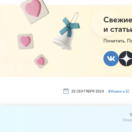
Свежие
и стать
Почитать. П
20 СЕНТЯБРЯ 2024
#⁣Новое в 1С
Новое в ве
C
Продо
фирмой», ре