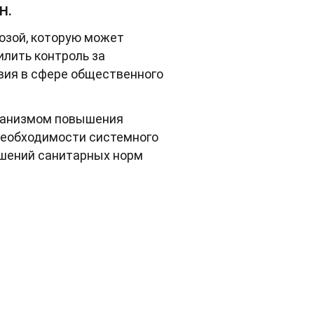
Н.
розой, которую может
илить контроль за
вия в сфере общественного
еханизмом повышения
 необходимости системного
ушений санитарных норм