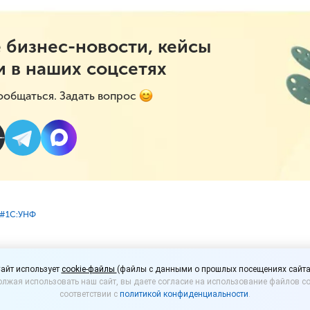
 бизнес-новости, кейсы
и в наших соцсетях
ообщаться. Задать вопрос
#⁣1С:УНФ
рсии «1С:Управление н
айт использует
cookie-файлы
(файлы с данными о прошлых посещениях сайта
лжая использовать наш сайт, вы даете согласие на использование файлов co
дакция 3.0 (3.0.9.150)
соответствии с
политикой конфиденциальности
.