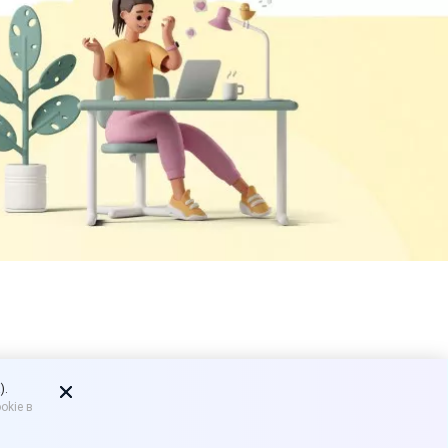
ашей
).
okie в