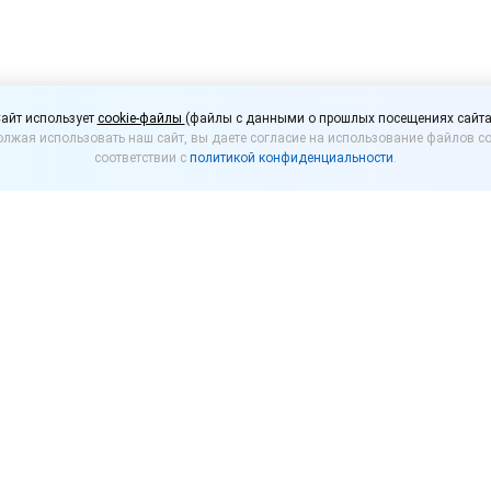
и ноутбук прослежива
айт использует
cookie-файлы
(файлы с данными о прошлых посещениях сайта
лжая использовать наш сайт, вы даете согласие на использование файлов co
соответствии с
политикой конфиденциальности
.
 прослеживаемым товарам, поскольку он не подпа
ством РФ.
ащих прослеживаемости, утвержден Постановление
– Перечень). При применении этого Перечня следует
в. Постановлением Правительства РФ от 01.07.2021 
носятся мониторы и проекторы, не включающие в св
 которым соответствует код ТН ВЭД 8528.
ему соответствует код ТН ВЭД: