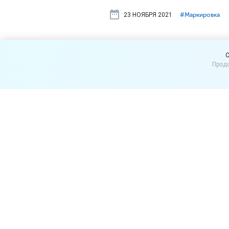
23 НОЯБРЯ 2021
#⁣Маркировка
Является л
C
Продо
товаром?
Ноутбук нельзя отнести к
установленные Правитель
Перечень товаров, подлеж
01.07.2021 № 1110 (далее 
ТН ВЭД (п. 2 Положения, ут
Так, к прослеживаемым от
телевизионную аппаратуру,
Что касается ноутбука, то 