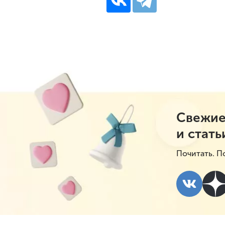
Свежие
и стать
Почитать. П