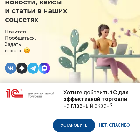
новости, кейсы
и статьи в наших
соцсетях
Почитать.
Пообщаться.
Задать
вопрос
Хотите добавить
1С для
5 ОКТЯБРЯ 2023
#⁣Инициативы
эффективной торговли
на главный экран?
Правительство не
Cайт использует
cookie-файлы
(файлы с данными о прошлых
посещениях сайта).
Продолжая использовать наш сайт, вы даете согласие на
поддержало
использование файлов cookie в соответствии с
политикой
НЕТ, СПАСИБО
УСТАНОВИТЬ
конфиденциальности
.
законопроект о