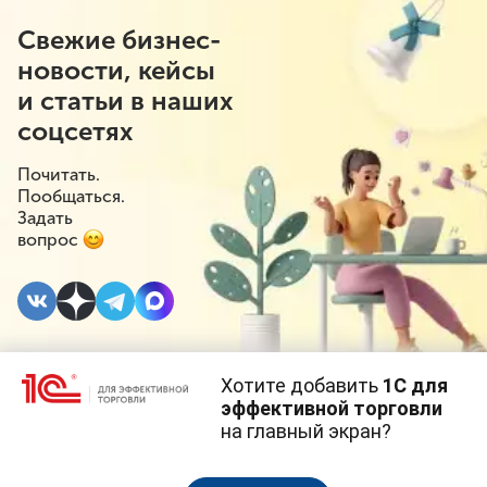
Свежие бизнес-
новости, кейсы
и статьи в наших
соцсетях
Почитать.
Пообщаться.
Задать
вопрос
Хотите добавить
1С для
20 ДЕКАБРЯ 2022
#⁣Госрегулирование
эффективной торговли
на главный экран?
Запрет въезд грузовых
Cайт использует
cookie-файлы
(файлы с данными о прошлых
посещениях сайта).
Продолжая использовать наш сайт, вы даете согласие на