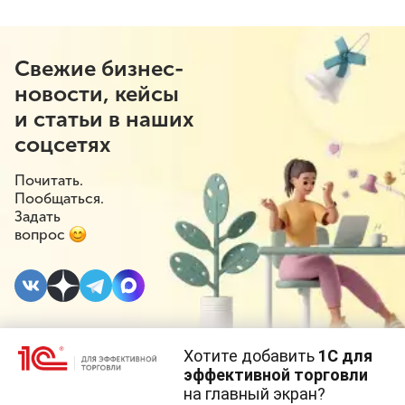
Свежие бизнес-
новости, кейсы
и статьи в наших
соцсетях
Почитать.
Пообщаться.
Задать
вопрос
Хотите добавить
1С для
26 ИЮЛЯ 2024
#⁣Госрегулирование
#⁣Поддержка бизнеса
эффективной торговли
на главный экран?
Cайт использует
cookie-файлы
(файлы с данными о прошлых