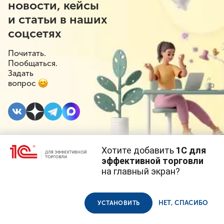
новости, кейсы
и статьи в наших
соцсетях
Почитать.
Пообщаться.
Задать
вопрос
Хотите добавить
1С для
4 СЕНТЯБРЯ 2023
#⁣1С:Розница
#⁣Новое в 1С
эффективной торговли
на главный экран?
Новая версия
Cайт использует
cookie-файлы
(файлы с данными о прошлых
посещениях сайта).
Продолжая использовать наш сайт, вы даете согласие на
1С:Розницы: остатки
использование файлов cookie в соответствии с
политикой
НЕТ, СПАСИБО
УСТАНОВИТЬ
конфиденциальности
.
по магазину для