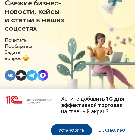
Свежие бизнес-
новости, кейсы
и статьи в наших
соцсетях
Почитать.
Пообщаться.
Задать
вопрос
Хотите добавить
1С для
3 ДЕКАБРЯ 2025
#⁣Проверки
#⁣Поддержка бизнеса
эффективной торговли
на главный экран?
В Московской области
Cайт использует
cookie-файлы
(файлы с данными о прошлых
посещениях сайта).
Продолжая использовать наш сайт, вы даете согласие на
ужесточили контроль
использование файлов cookie в соответствии с
политикой
НЕТ, СПАСИБО
УСТАНОВИТЬ
конфиденциальности
.