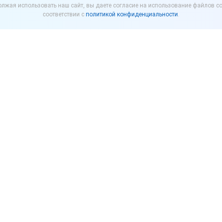
лжая использовать наш сайт, вы даете согласие на использование файлов co
 на маркетплейсы
соответствии с
политикой конфиденциальности
.
 которую входят производители и продавцы медиц
ную антимонопольную службу (ФАС России) на де
вцов.
домства Оптическая ассоциация просит оценить за
цен на товары до уровня ниже рыночного. Речь, в ч
кетплейсы используют антиконкурентные практики,
и и формируя рынок по искусственно заниженным це
яет от 20 до 30%.
окупателей на онлайн-площадки и падению продаж в 
 маркетплейсы пришлось более 35% розничных прода
од, а в натуральном выражении в 2024 году онлайн-