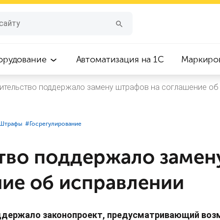
орудование
Автоматизация на 1С
Маркиро
ительство поддержало замену штрафов на соглашение об
⁣Штрафы
#⁣Госрегулирование
тво поддержало замен
ние об исправлении
оддержало законопроект, предусматривающий во