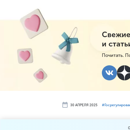
Свежие
и стать
Почитать. П
30 АПРЕЛЯ 2025
#⁣Госрегулирова
Владельцы 
C