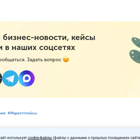
 бизнес-новости, кейсы
и в наших соцсетях
ообщаться. Задать вопрос
ние
#⁣Маркетплейсы
салонов оптики пожало
айт использует
cookie-файлы
(файлы с данными о прошлых посещениях сайта