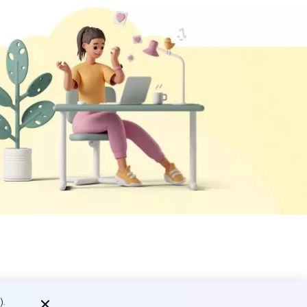
вались в
).