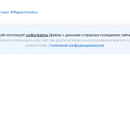
говля
#⁣Маркетплейсы
она о регулировании р
айт использует
cookie-файлы
(файлы с данными о прошлых посещениях сайта
лжая использовать наш сайт, вы даете согласие на использование файлов co
сов внесут в Госдуму
соответствии с
политикой конфиденциальности
.
 РФ готовится внести на ее рассмотрение проект 
нности взаимоотношений маркетплейсов с прода
чи заказов (ПВЗ).
та, серия конфликтов между маркетплейсами, прод
, что действующая система регулирования отрасли
ивной.
 следует, что условия договора между маркетплейс
 меняться не чаще одного раза в год, при этом мар