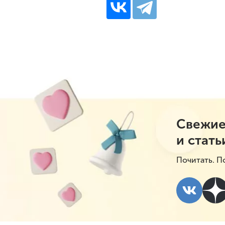
Свежие
и стать
Почитать. П