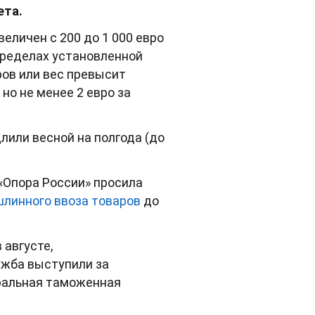
ета.
еличен с 200 до 1 000 евро
 пределах установленной
ров или вес превысит
но не менее 2 евро за
лили весной на полгода (до
«Опора России» просила
шлинного ввоза товаров
до
 в августе,
ужба выступили за
еральная таможенная