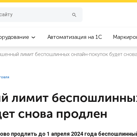
орудование
Автоматизация на 1С
Маркиро
шенный лимит беспошлинных онлайн-покупок будет снова
говля
 лимит беспошлинных
дет снова продлен
ово продлить до 1 апреля 2024 года беспошлинный