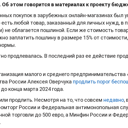
. Об этом говорится в материалах к проекту бюдж
инных покупок в зарубежных онлайн-магазинах был ув
о есть любой товар, заказанный для личных нужд, в
м) не облагается пошлиной. Если же стоимость това
но заплатить пошлину в размере 15% от стоимости, 
нормы.
о продлевалась. В последний раз ее действие прод
анизация малого и среднего предпринимательства 
тва России Алексея Оверчука
продлить порог беспо
е. до конца марта 2024 года.
или продлить. Несмотря на то, что совсем
недавно
,
омторг России и Федеральная антимонопольная сл
ной торговли до 500 евро, а Минфин России и Фед
.