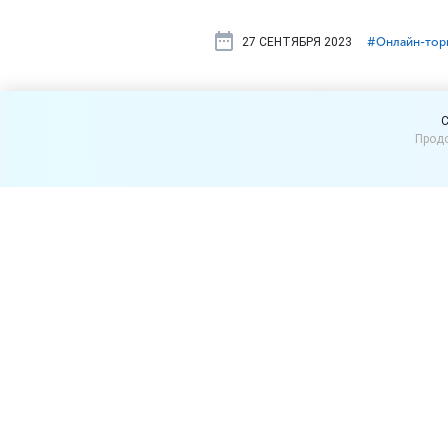
27 СЕНТЯБРЯ 2023
#⁣Онлайн-тор
Проект зак
C
Продо
маркетплей
Группа депутатов Госдумы
регламентирующего особе
владельцами пунктов выда
Как пояснили авторы проек
владельцами ПВЗ показала
является крайне неэффект
Из разработанного проекта
или владельцами ПВЗ могут