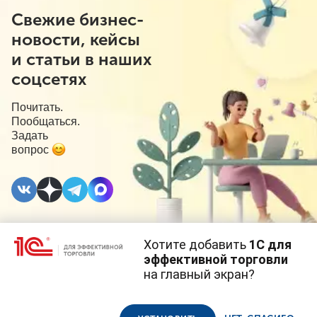
Свежие бизнес-
новости, кейсы
и статьи в наших
соцсетях
Почитать.
Пообщаться.
Задать
вопрос
Хотите добавить
1С для
4 АВГУСТА 2022
#⁣Госрегулирование
эффективной торговли
на главный экран?
Льготные
Cайт использует
cookie-файлы
(файлы с данными о прошлых
посещениях сайта).
Продолжая использовать наш сайт, вы даете согласие на
эквайринговые
использование файлов cookie в соответствии с
политикой