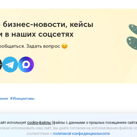
 бизнес-новости, кейсы
и в наших соцсетях
ообщаться. Задать вопрос
вание
#⁣Инициативы
дложил увеличить штр
айт использует
cookie-файлы
(файлы с данными о прошлых посещениях сайта
лжая использовать наш сайт, вы даете согласие на использование файлов co
ие ККТ
соответствии с
политикой конфиденциальности
.