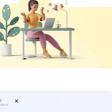
аф за
).
okie в