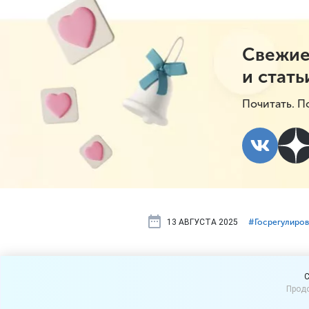
Свежие
и стать
Почитать. П
13 АВГУСТА 2025
#⁣Госрегулиро
Минфин пре
C
Продо
неприменен