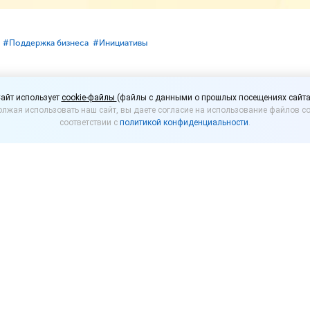
#⁣Поддержка бизнеса
#⁣Инициативы
ъектов МСП будет обно
айт использует
cookie-файлы
(файлы с данными о прошлых посещениях сайта
лжая использовать наш сайт, вы даете согласие на использование файлов co
соответствии с
политикой конфиденциальности
.
оссии в автоматизированном режиме проведет еже
в малого и среднего предпринимательства. Об эт
 Саха (Якутия) на интернет-портале службы.
на основании сведений за 2025 год, а именно:
енности работников;
от предпринимательской деятельности;
ся в документах, связанных с применением специа