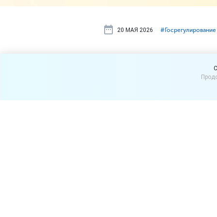
20 МАЯ 2026
#⁣Госрегулирование
Реестр суб
C
Продо
июля
10 июля 2026 года ФНС Р
Единого реестра субъекто
ФНС России по Республике
Реестр МСП будет обновлен 
среднесписочной числ
дохода, полученного 
сведений, содержащих