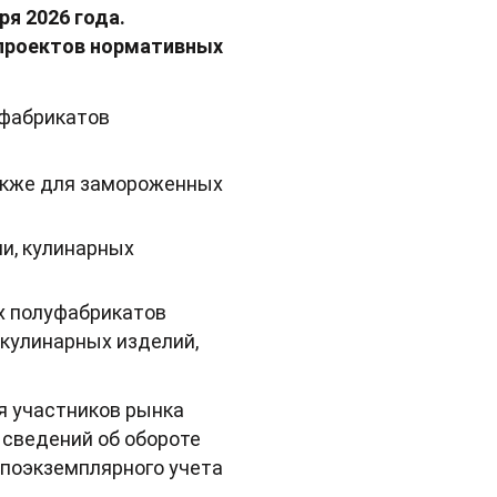
я 2026 года.
проектов нормативных
уфабрикатов
также для замороженных
и, кулинарных
ых полуфабрикатов
 кулинарных изделий,
ия участников рынка
 сведений об обороте
е поэкземплярного учета