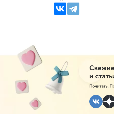
Свежие
и стать
Почитать. П