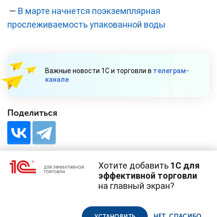
—
В марте начнется поэкземплярная
прослеживаемость упакованной воды
Важные новости 1С и торговли в
телеграм-
канале
Поделиться
Хотите добавить
1С для
эффективной торговли
на главный экран?
Cайт использует
cookie-файлы
(файлы с данными о прошлых
посещениях сайта).
Продолжая использовать наш сайт, вы даете согласие на
© 1С, 2026. Все права защищены
использование файлов cookie в соответствии с
политикой
НЕТ, СПАСИБО
УСТАНОВИТЬ