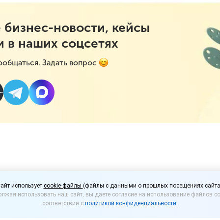
 бизнес-новости, кейсы
и в наших соцсетях
ообщаться. Задать вопрос
менов могут ввести ед
айт использует
cookie-файлы
(файлы с данными о прошлых посещениях сайта
лжая использовать наш сайт, вы даете согласие на использование файлов co
жалования проверок
соответствии с
политикой конфиденциальности
.