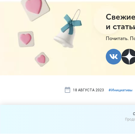
Свежие
и стать
Почитать. П
18 АВГУСТА 2023
#⁣Инициативы
Для бизнес
C
Продо
порядок об