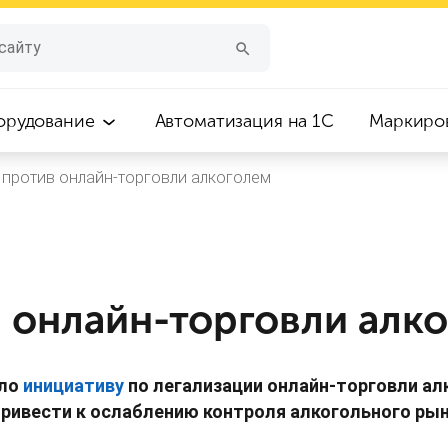
орудование
Автоматизация на 1С
Маркиро
против онлайн-торговли алкоголем
 онлайн-торговли алк
ало
инициативу
по легализации онлайн-торговли а
привести к ослаблению контроля алкогольного ры