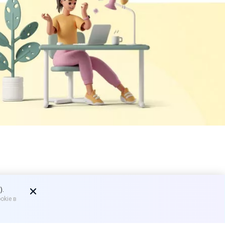
иный
).
okie в