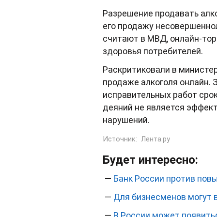
Разрешение продавать алко
его продажу несовершеннол
считают в МВД, онлайн-тор
здоровья потребителей.
Раскритиковали в министер
продаже алкоголя онлайн. 
исправительных работ сроко
деяний не является эффек
нарушений.
Источник:
Лента
.ру
Будет интересно:
—
Банк России против пов
—
Для бизнесменов могут 
—
В России может появить