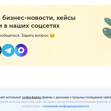
 бизнес-новости, кейсы
и в наших соцсетях
ообщаться. Задать вопрос
ый импорт продлят на 
айт использует
cookie-файлы
(файлы с данными о прошлых посещениях сайта
лжая использовать наш сайт, вы даете согласие на использование файлов co
ями
соответствии с
политикой конфиденциальности
.