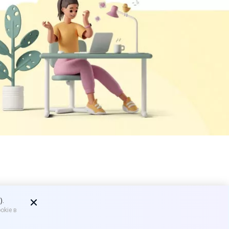
2025 год с
).
okie в