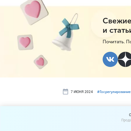
Свежие
и стать
Почитать. П
7 ИЮНЯ 2024
#⁣Госрегулирование
Параллельн
C
Продо
ограничени