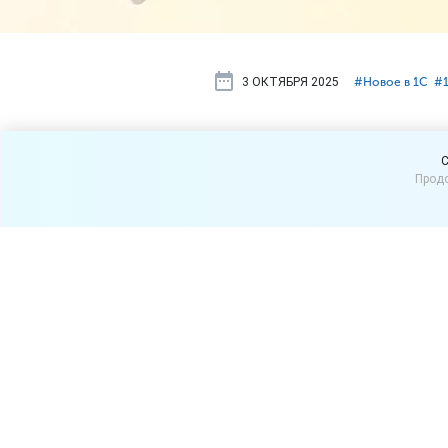
3 ОКТЯБРЯ 2025
#⁣Новое в 1С
#⁣
Новое в «1С
C
Продо
(версия 11.5
Рассказываем об изменени
«1С:Управление торговле
Версии c развитием функцио
версии означает прекраще
Рекомендуем переходить н
является востребованной.