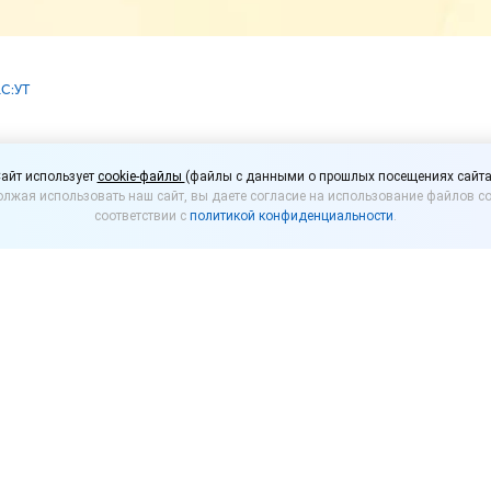
1С:УТ
:Управлении торговлей
айт использует
cookie-файлы
(файлы с данными о прошлых посещениях сайта
лжая использовать наш сайт, вы даете согласие на использование файлов co
.24.57)
соответствии с
политикой конфиденциальности
.
ях в версии с развитием функциональности типов
й»
(ред. 11).
нальности (11.5.23, 11.5.24, …) сменяют друг друга в
ние поддержки предыдущей.
а новые версии всем пользователям, для которых н