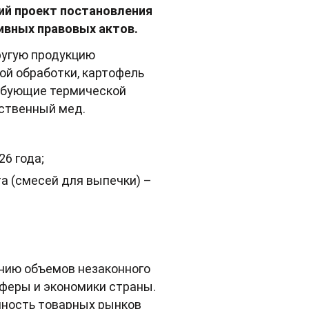
ий проект постановления
ивных правовых актов.
ругую продукцию
й обработки, картофель
ребующие термической
сственный мед.
26 года;
та (смесей для выпечки) –
нию объемов незаконного
сферы и экономики страны.
чность товарных рынков