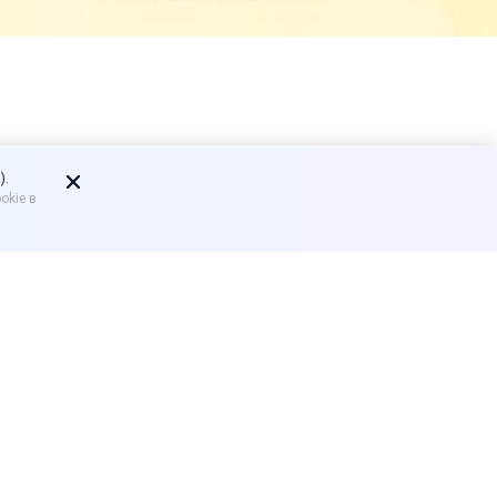
», ред. 11
).
okie в
ой конфигурации
 течение года, выпуск новой
овая функциональность