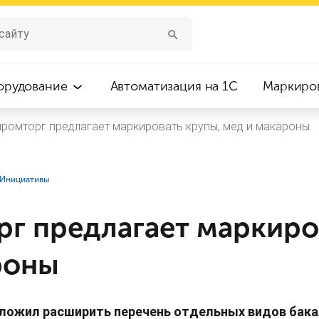
орудование
Автоматизация на 1С
Маркиро
ромторг предлагает маркировать крупы, мед и макароны
⁣Инициативы
г предлагает маркиро
роны
ложил расширить перечень отдельных видов бака