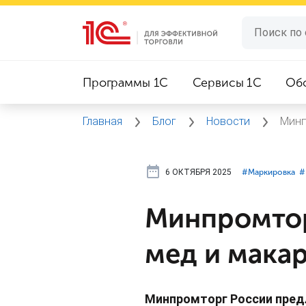
Программы 1C
Сервисы 1C
Об
Главная
Блог
Новости
Минп
6 ОКТЯБРЯ 2025
#⁣Маркировка
#
Минпромтор
мед и мака
Минпромторг России пред