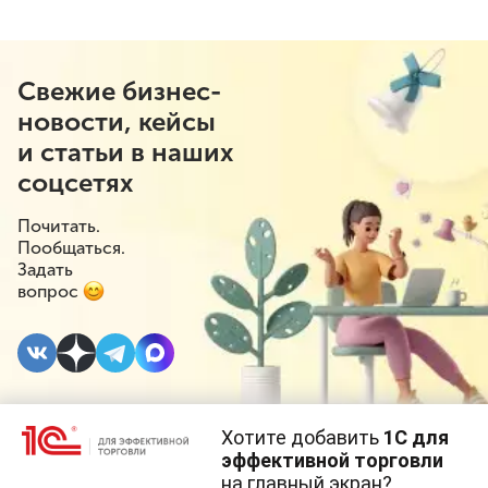
Свежие бизнес-
новости, кейсы
и статьи в наших
соцсетях
Почитать.
Пообщаться.
Задать
вопрос
Хотите добавить
1С для
18 АПРЕЛЯ 2025
#⁣Госрегулирование
#⁣Розничная торговля
эффективной торговли
на главный экран?
Cайт использует
cookie-файлы
(файлы с данными о прошлых