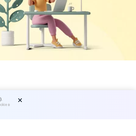
 тариф
).
okie в
 МСП с