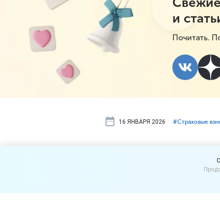
Свежие
и стать
Почитать. П
16 ЯНВАРЯ 2026
#⁣Страховые вз
Кто может 
C
Продо
страховых 
начала 2026