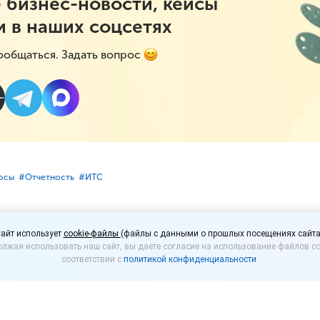
 бизнес-новости, кейсы
и в наших соцсетях
ообщаться. Задать вопрос
носы
#⁣Отчетность
#⁣ИТC
применять пониженный
айт использует
cookie-файлы
(файлы с данными о прошлых посещениях сайта
лжая использовать наш сайт, вы даете согласие на использование файлов co
взносов для субъектов
соответствии с
политикой конфиденциальности
.
 года?