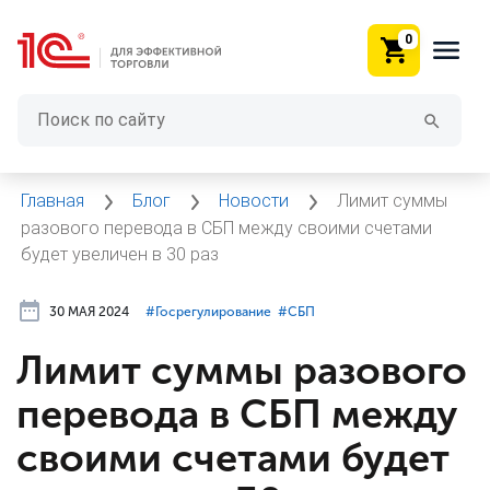
0
Главная
Блог
Новости
Лимит суммы
разового перевода в СБП между своими счетами
будет увеличен в 30 раз
30 МАЯ 2024
#⁣Госрегулирование
#⁣СБП
Лимит суммы разового
перевода в СБП между
своими счетами будет