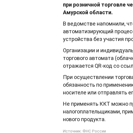
при розничной торговле ч
Амурской области.
В ведомстве напомнили, чт
автоматизирующий процесс
устройства без участия пр
Организации и индивидуал
торгового автомата (облач
отражается QR-код со ссыл
При осуществлении торгов
обязанность по применени
носителе или отправлять е
Не применять ККТ можно пр
налогоплательщиками, при
нового продукта.
Источник:
ФНС России