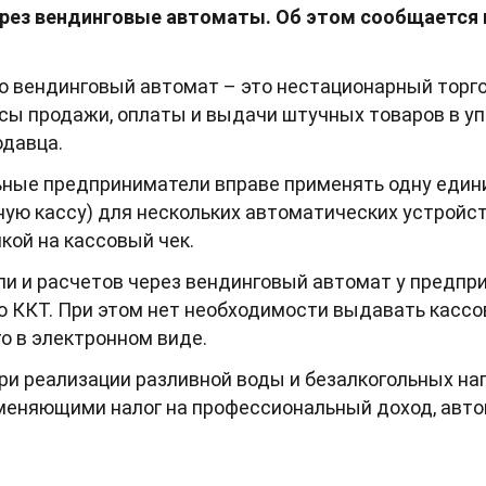
ерез вендинговые автоматы. Об этом сообщается 
о вендинговый автомат – это нестационарный торго
ы продажи, оплаты и выдачи штучных товаров в уп
одавца.
ьные предприниматели вправе применять одну едини
ную кассу) для нескольких автоматических устройств
кой на кассовый чек.
ли и расчетов через вендинговый автомат у предпр
ю ККТ. При этом нет необходимости выдавать касс
го в электронном виде.
и реализации разливной воды и безалкогольных нап
меняющими налог на профессиональный доход, авто