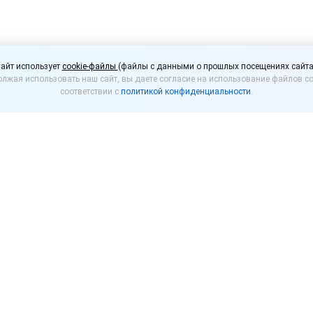
 единый предельный р
айт использует
cookie-файлы
(файлы с данными о прошлых посещениях сайта
лжая использовать наш сайт, вы даете согласие на использование файлов co
ния страховых взносов
соответствии с
политикой конфиденциальности
.
ьная величина базы для исчисления страховых взн
ается на сайте ФНС России.
ского лица база составит 2 979 000 рублей.
омнили о том, что основная категория плательщико
нсионное, медицинское, социальное страхование на
вязи с материнством, по общеустановленным едины
единой предельной величины базы и 15,1% – сверх н