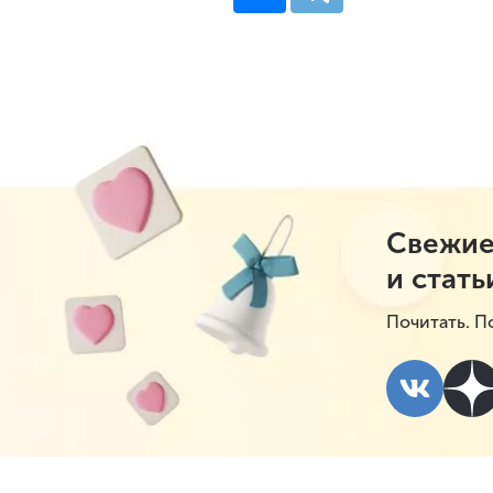
Свежие
и стать
Почитать. П