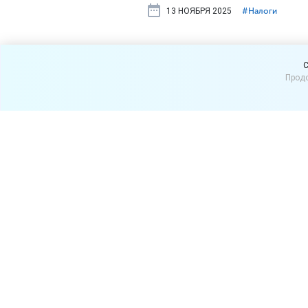
13 НОЯБРЯ 2025
#⁣Налоги
Установлен
C
Продо
для исчисле
год
Утверждена единая предел
2026 года. Об этом сообщ
В отношении каждого физиче
В налоговом ведомстве нап
взносы на обязательное пе
нетрудоспособности и в с
в пределах установленной 