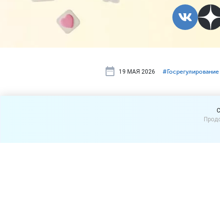
19 МАЯ 2026
#⁣Госрегулирование
До конца го
C
Продо
на русскую
Национальный стандарт на
статс-секретарь – замест
По его словам, сейчас про
публичных обсуждений, кот
учетом полученных замеча