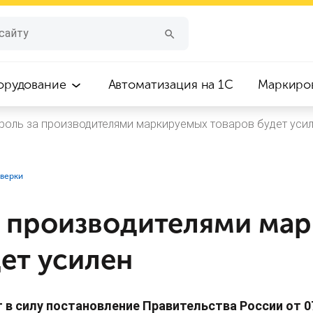
орудование
Автоматизация на 1С
Маркиро
роль за производителями маркируемых товаров будет уси
верки
а производителями ма
ет усилен
т в силу постановление Правительства России от 07