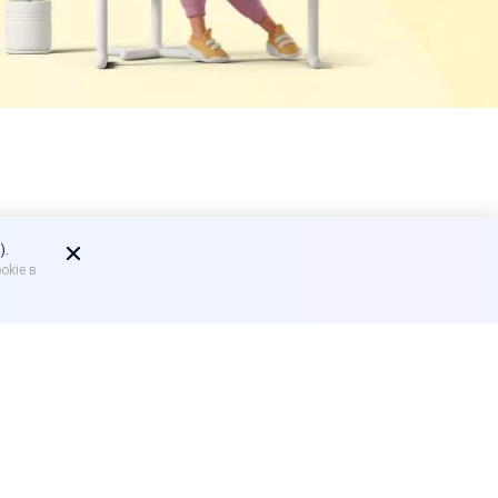
явиться ГОСТ
).
okie в
26 года. Об этом сообщил
.
хни находится на этапе
кий комитет займется