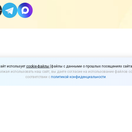
да в России может по
айт использует
cookie-файлы
(файлы с данными о прошлых посещениях сайта
лжая использовать наш сайт, вы даете согласие на использование файлов co
 кухню
соответствии с
политикой конфиденциальности
.
 блюда русской кухни могут утвердить к концу 20
итель главы Минпромторга России Роман Чекушов
ект первого ГОСТа на блюда традиционной русской ку
орые продлятся до конца мая. После чего техничес
ний и рассмотрением доработанного проекта.