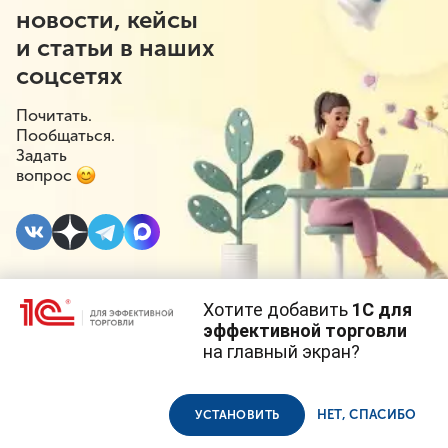
новости, кейсы
и статьи в наших
соцсетях
Почитать.
Пообщаться.
Задать
вопрос
Хотите добавить
1С для
25 НОЯБРЯ 2025
#⁣Госрегулирование
эффективной торговли
на главный экран?
Нулевые комиссии на
Cайт использует
cookie-файлы
(файлы с данными о прошлых
посещениях сайта).
Продолжая использовать наш сайт, вы даете согласие на
операции с
использование файлов cookie в соответствии с
политикой
НЕТ, СПАСИБО
УСТАНОВИТЬ
конфиденциальности
.
цифровыми рублями