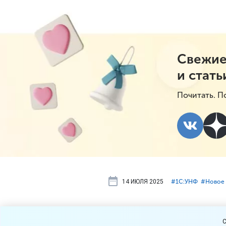
Свежие
и стать
Почитать. П
14 ИЮЛЯ 2025
#⁣1С:УНФ
#⁣Новое 
Новое в 1С:
C