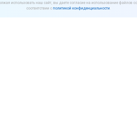
лжая использовать наш сайт, вы даете согласие на использование файлов co
соответствии с
политикой конфиденциальности
.
ие нашей фирмой»
начиная с версии 3.0.12 cделал
она чека добавили показатель «Общее количество 