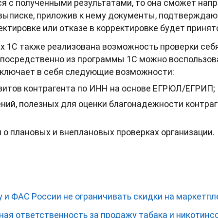
ся с полученными результатами, то она сможет напр
 выписке, приложив к нему документы, подтвержда
ектировке или отказе в корректировке будет принято
х 1С также реализована возможность проверки себя 
непосредственно из программы 1С можно воспользов
 включает в себя следующие возможности:
зитов контрагента по ИНН на основе ЕГРЮЛ/ЕГРИП;
ний, полезных для оценки благонадежности контраг
 о плановых и внеплановых проверках организации.
 и ФАС России не ограничивать скидки на маркетпл
вная ответственность за продажу табака и никотин