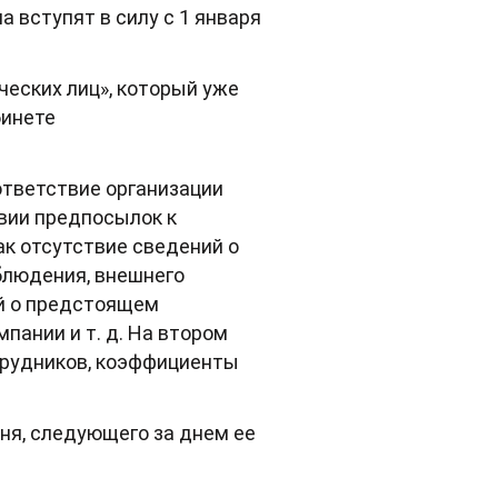
 вступят в силу с 1 января
еских лиц», который уже
бинете
ответствие организации
вии предпосылок к
ак отсутствие сведений о
блюдения, внешнего
ий о предстоящем
пании и т. д. На втором
отрудников, коэффициенты
дня, следующего за днем ее