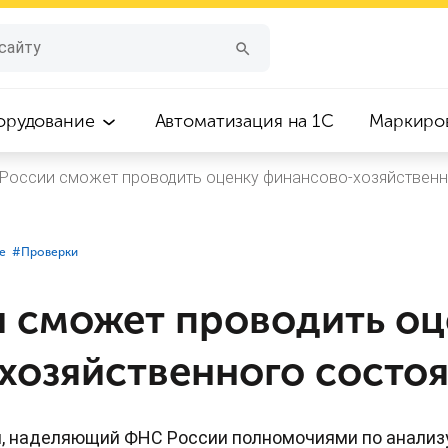
орудование
Автоматизация на 1С
Маркиро
России сможет проводить оценку финансово-хозяйственн
е
#⁣Проверки
 сможет проводить оц
хозяйственного состоя
н, наделяющий ФНС России полномочиями по анализу