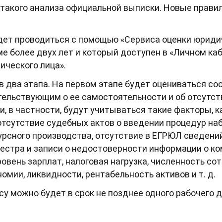
такого анализа официальной выписки. Новые правила
дет проводиться с помощью «Сервиса оценки юридич
е более двух лет и который доступен в «Личном ка
ического лица».
в два этапа. На первом этапе будет оцениваться со
тельствующим о ее самостоятельности и об отсутст
и, в частности, будут учитываться такие факторы, к
отсутствие судебных актов о введении процедур на
урсного производства, отсутствие в ЕГРЮЛ сведен
естра и записи о недостоверности информации о ком
ровень зарплат, налоговая нагрузка, численность с
омии, ликвидности, рентабельность активов и т. д.
су можно будет в срок не позднее одного рабочего 