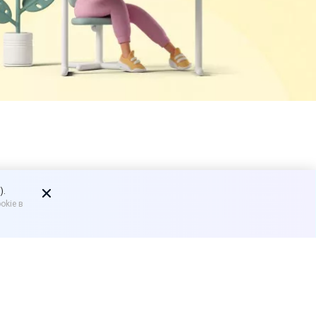
начать
).
okie в
и просроченной и
магазинов.
енный министерством,