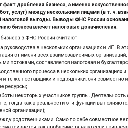
 факт дробления бизнеса, а именно искусственно
бот, услуг) между несколькими лицами (в т. ч. в
й налоговой выгоды. Выводы ФНС России основаны
нию бизнеса влечет налоговые доначисления.
 бизнеса в ФНС России считают:
а руководства в нескольких организациях и ИП. В э
ация от имени всех взаимозависимых организаций,
ми потоками, составляется налоговая и бухгалтерск
одственного процесса в нескольких организациях и И
 и те же поставщики и подрядчики, они совместно 
ые ресурсы;
аботы некоторых участников группы. Деятельность
ге, тогда как в реальности эти функции выполняют
вной организации);
ежду родственниками. Само по себе совместное ве
ссматривается как дробление, однако если привлеч