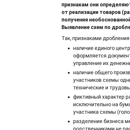
признакам они определяют
от реализации товаров (ра
получения необоснованно
Выявление схем по дробле
Так, признаками дробления
наличие единого центр
оформляется документ
управление их денежны
наличие общего произв
участников схемы одни
технические и трудов
фиктивный характер р
исключительно на бума
участника схемы (голо
разделение бизнеса м
родственниками не ра