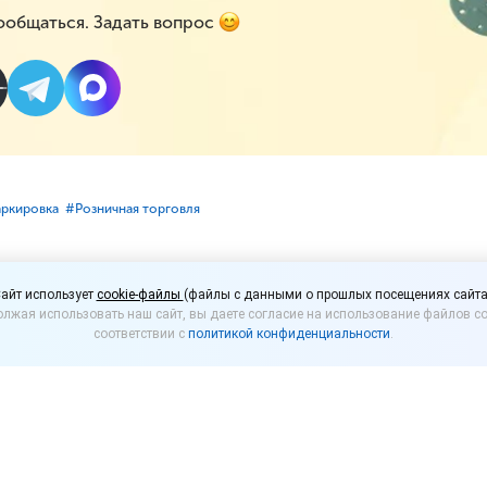
ообщаться. Задать вопрос
аркировка
#⁣Розничная торговля
легальной икры могут 
айт использует
cookie-файлы
(файлы с данными о прошлых посещениях сайта
лжая использовать наш сайт, вы даете согласие на использование файлов co
 на кассах
соответствии с
политикой конфиденциальности
.
ложил ввести автоматическую блокировку продаж
ной икры, а также ряда других товаров на кассах 
постановления Правительства России, подготовл