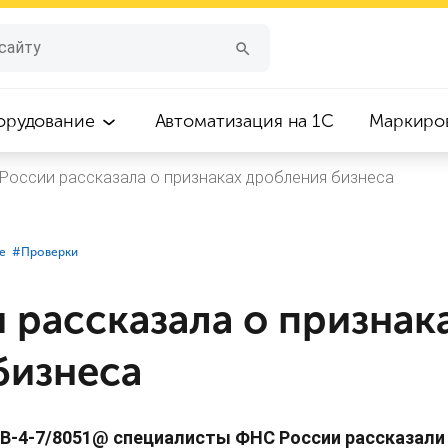
орудование
Автоматизация на 1С
Маркиро
России рассказала о признаках дробления бизнеса
е
#⁣Проверки
 рассказала о признак
бизнеса
 БВ-4-7/8051@ специалисты ФНС России рассказали 