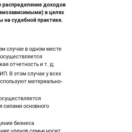
е распределение доходов
заимозависимыми) в целях
 на судебной практике.
том случае в одном месте
 осуществляется
ая отчетность и т. д;
П. В этом случае у всех
используют материально-
 осуществляется
ся силами основного
дение бизнеса
ение членов семьи носит