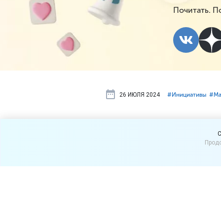
Почитать. П
26 ИЮЛЯ 2024
#⁣Инициативы
#⁣М
Продажу не
C
Продо
блокировать
Минпромторг России пред
нелегальной черной и крас
Соответствующий проект 