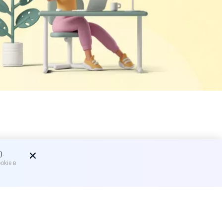
рали в
).
okie в
бизнеса
», в котором
и для малого и среднего