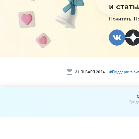
и стать
Почитать. П
31 ЯНВАРЯ 2024
#⁣Поддержка би
Льготное и
C
Продо
единую баз
На Цифровой платформе М
собрана информация о до