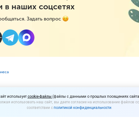
и в наших соцсетях
ообщаться. Задать вопрос
знеса
мущество для МСП соб
айт использует
cookie-файлы
(файлы с данными о прошлых посещениях сайта
лжая использовать наш сайт, вы даете согласие на использование файлов co
у
соответствии с
политикой конфиденциальности
.
СП.РФ создан сервис-агрегатор
«
Имущество для 
ступном имуществе различных форм собственност