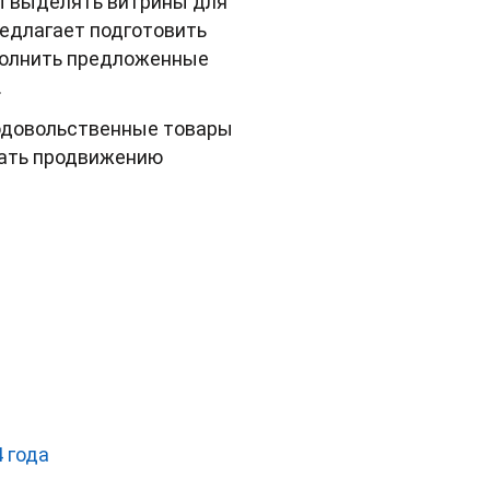
ы выделять витрины для
редлагает подготовить
ыполнить предложенные
.
родовольственные товары
вать продвижению
 года