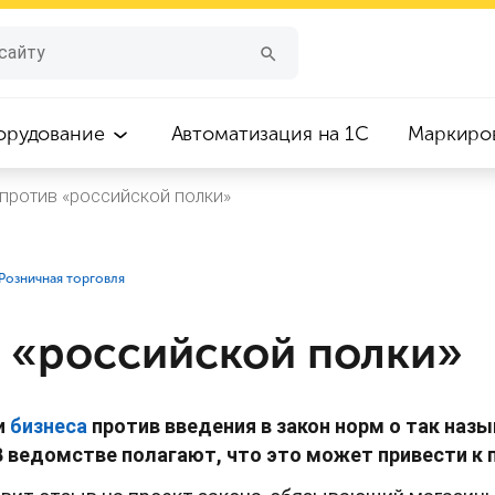
орудование
Автоматизация на 1С
Маркиро
против «российской полки»
⁣Розничная торговля
 «российской полки»
и
бизнеса
против введения в закон норм о так наз
В ведомстве полагают, что это может привести к