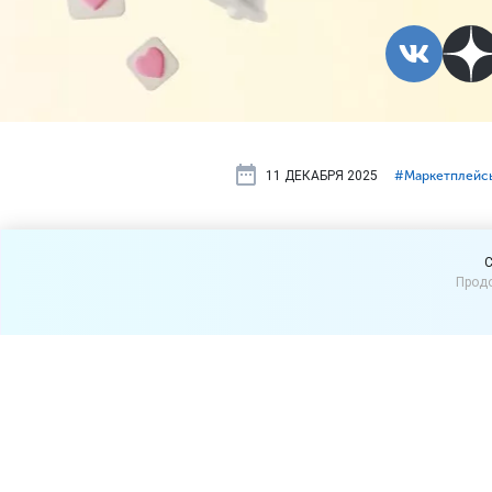
11 ДЕКАБРЯ 2025
#⁣Маркетплейс
Недобросов
C
Продо
реестр
Союз интернет-торговли 
добавок к пище (БАД). Об
В реестр будут включать п
маркетплейсах. Информация