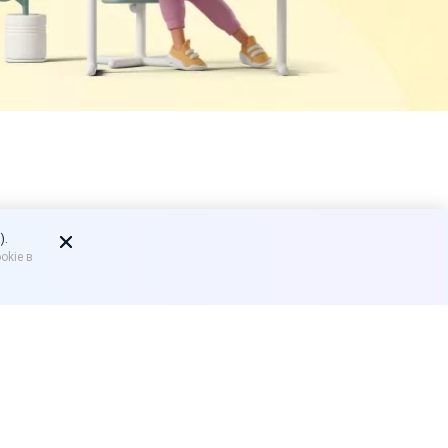
АД внесут в
).
okie в
ологически активных
рилов.
контрафактный товар на
нтрольных закупок и