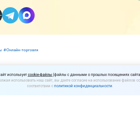
ы
#⁣Онлайн-торговля
естных поставщиков Б
айт использует
cookie-файлы
(файлы с данными о прошлых посещениях сайта
лжая использовать наш сайт, вы даете согласие на использование файлов co
соответствии с
политикой конфиденциальности
.
создал реестр недобросовестных поставщиков би
 этом сообщил президент организации Виталий Гав
родавцов, которые реализуют некачественный или 
 будет собираться путем проверки документов, ко