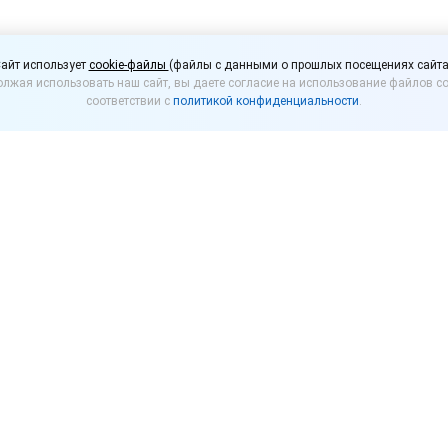
тролирует стоимость 
айт использует
cookie-файлы
(файлы с данными о прошлых посещениях сайта
лжая использовать наш сайт, вы даете согласие на использование файлов co
соответствии с
политикой конфиденциальности
.
ьная служба (ФАС России) поручила своим управл
ть контроль за ценами на питьевую воду и продо
и аэропортов.
тупать обращения о необоснованном росте цен на п
х общепита в зонах вылета.
сии проверило торговые точки в аэропорту Внуков
ованную питьевую воду по сравнению с рыночной с
тношении оператора магазинов беспошлинной и пошл
заявили, что в настоящее время продолжается анали
рых пассажиропоток превышает 1 млн человек в год