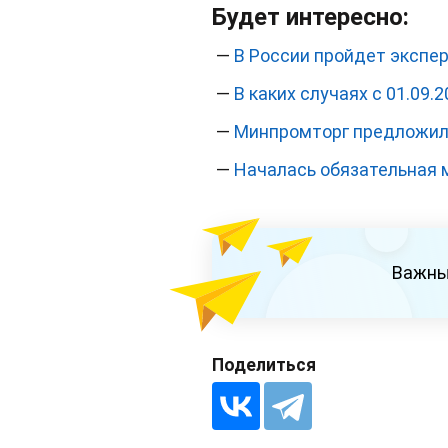
Будет интересно:
—
В России пройдет экспе
—
В каких случаях с 01.09
—
Минпромторг предложил 
—
Началась обязательная 
Важны
Поделиться