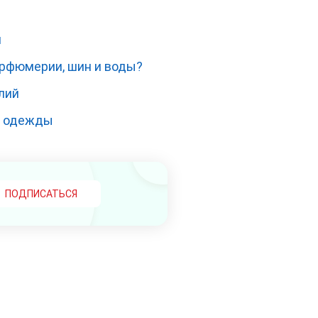
я
парфюмерии, шин и воды?
лий
и одежды
ПОДПИСАТЬСЯ