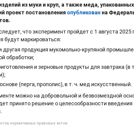
зделий из муки и круп, ‎а также меда, упакованны
ий проект постановления
опубликован
на Федерал
тов.
ледует, что эксперимент пройдет с 1 августа 2025 
ия будут маркироваться:
 и другая продукция мукомольно-крупяной промышле
ой обработки;
иготовления и зерновые продукты для завтрака (в т. 
);
основе (перга, прополис), в т. ч. мед искусственный.
менте можно на добровольной и безвозмездной осно
дет принято решение о целесообразности введения
.
ктов нормативных правовых актов