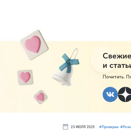
Свежие
и стать
Почитать. П
23 ИЮЛЯ 2025
#⁣Проверки
#⁣Роз