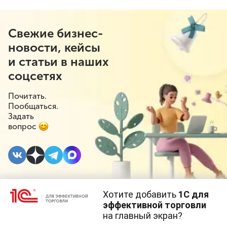
Свежие бизнес-
новости, кейсы
и статьи в наших
соцсетях
Почитать.
Пообщаться.
Задать
вопрос
Хотите добавить
1С для
12 СЕНТЯБРЯ 2022
#⁣Поддержка бизнеса
эффективной торговли
на главный экран?
Как поступить
Cайт использует
cookie-файлы
(файлы с данными о прошлых
посещениях сайта).