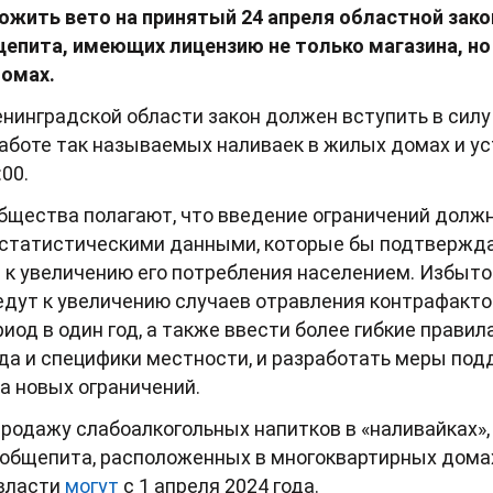
ожить вето на принятый 24 апреля областной зако
епита, имеющих лицензию не только магазина, но 
омах.
инградской области закон должен вступить в силу с
аботе так называемых наливаек в жилых домах и у
:00.
бщества полагают, что введение ограничений долж
татистическими данными, которые бы подтверждал
т к увеличению его потребления населением. Избыто
едут к увеличению случаев отравления контрафакт
од в один год, а также ввести более гибкие правил
да и специфики местности, и разработать меры под
за новых ограничений.
родажу слабоалкогольных напитков в «наливайках»,
 общепита, расположенных в многоквартирных дома
 власти
могут
с 1 апреля 2024 года.