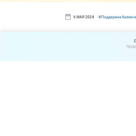
6 МАЯ 2024
#⁣Поддержка бизнеса
ФНС предос
C
Продо
контрагент
В сервисе ФНС России «
Пр
контрагенте. Теперь в ка
электронного документоо
Наличие такой отметки гово
абонентом хотя бы одного
подписи и отсутствуют све
можно обмениваться элект
Напомним, что проверить к