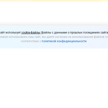
тавит больше информ
айт использует
cookie-файлы
(файлы с данными о прошлых посещениях сайта
лжая использовать наш сайт, вы даете согласие на использование файлов co
е
соответствии с
политикой конфиденциальности
.
озрачный бизнес
» теперь можно получить больше
рточке юрлица или ИП есть информация, являются л
борота.
рит, что в ФНС России есть запись о том, что орган
 оператора ЭДО, есть информация о действующем с
дения о расторжении договора с оператором ЭДО. С
ронными документами в любое время и из любой то
онтрагента также можно с помощью сервиса «
1С:Ко