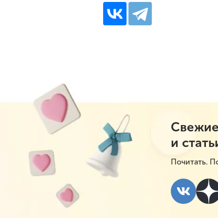
Свежие
и стать
Почитать. П