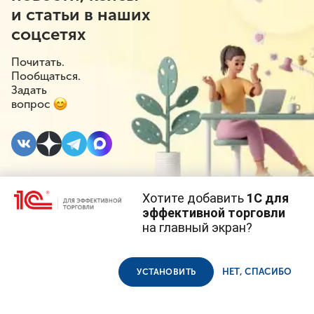
и статьи в наших
соцсетях
Почитать.
Пообщаться.
Задать
вопрос
Хотите добавить
1С для
10 МАЯ 2023
#⁣Инициативы
эффективной торговли
на главный экран?
Поддельные товары
Cайт использует
cookie-файлы
(файлы с данными о прошлых
посещениях сайта).
Продолжая использовать наш сайт, вы даете согласие на
предложили
использование файлов cookie в соответствии с
политикой
НЕТ, СПАСИБО
УСТАНОВИТЬ
конфиденциальности
.
уничтожать