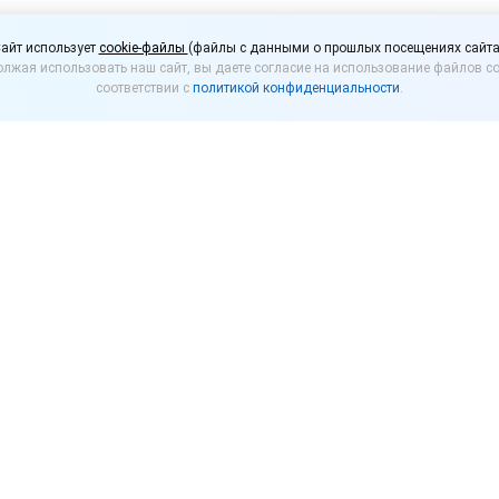
вье утвердят требован
айт использует
cookie-файлы
(файлы с данными о прошлых посещениях сайта
лжая использовать наш сайт, вы даете согласие на использование файлов co
алам кафе
соответствии с
политикой конфиденциальности
.
й области разработало требования к размещению 
 алкогольную продукцию. Проект соответствующе
ковской области.
о сезонные зоны должны примыкать к стационарным
щаться на территориях, продажа спиртного на котор
зонные залы во дворах многоквартирных домов.
х залах можно будет только при наличии документа
ны вышеозначенным требованиям к размещению и о
пределен властями Московской области.
имательства Московской области