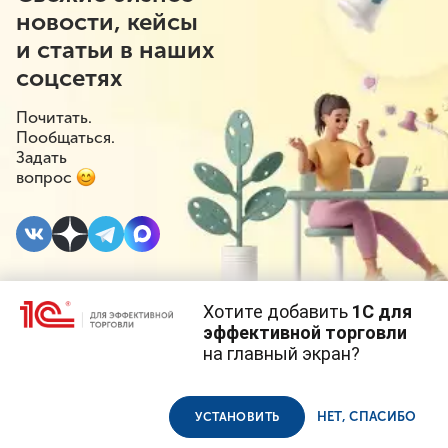
новости, кейсы
и статьи в наших
соцсетях
Почитать.
Пообщаться.
Задать
вопрос
Хотите добавить
1С для
10 ФЕВРАЛЯ 2025
#⁣Поддержка бизнеса
#⁣Налоги
эффективной торговли
на главный экран?
Крупным
Cайт использует
cookie-файлы
(файлы с данными о прошлых
посещениях сайта).
Продолжая использовать наш сайт, вы даете согласие на
рестораторам
использование файлов cookie в соответствии с
политикой
НЕТ, СПАСИБО
УСТАНОВИТЬ
конфиденциальности
.