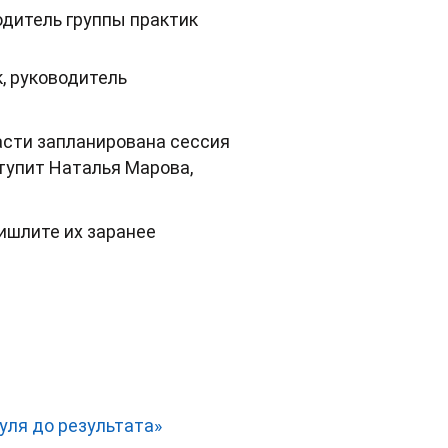
одитель группы практик
, руководитель
асти запланирована сессия
тупит Наталья Марова,
ишлите их заранее
уля до результата»