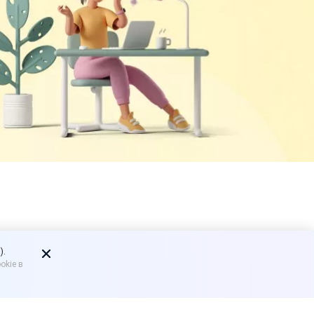
зывать за
).
okie в