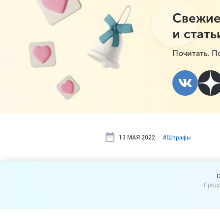
Свежие
и стать
Почитать. П
13 МАЯ 2022
#⁣Штрафы
Поставщиков
C
Продо
неисполнен