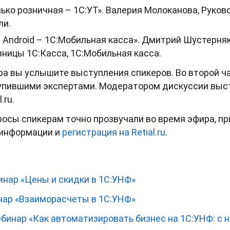
лько розничная – 1С:УТ». Валерия Молоканова, Руков
ли.
 Android – 1C:Мобильная касса». Дмитрий Шустерняк
ницы 1C:Касса, 1С:Мобильная касса.
ра вы услышите выступления спикеров. Во второй ч
тупившими экспертами. Модератором дискуссии выс
.ru.
осы спикерам точно прозвучали во время эфира, пр
 информации и
регистрация на Retial.ru
.
инар «Цены и скидки в 1С:УНФ»
нар «Взаиморасчеты в 1С:УНФ»
бинар «Как автоматизировать бизнес на 1С:УНФ: с н