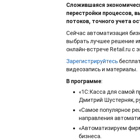
Сложившаяся экономическа
перестройки процессов, 
потоков, точного учета о
Сейчас автоматизация бизн
выбрать лучшее решение им
онлайн-встрече Retail.ru с
Зарегистрируйтесь
бесплат
видеозапись и материалы.
В программе
:
«1С:Касса для самой п
Дмитрий Шустерняк, р
«Самое популярное реш
направления автомати
«Автоматизируем фирм
бизнеса.