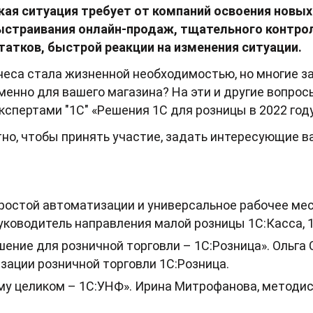
я ситуация требует от компаний освоения новых
выстраивания онлайн-продаж, тщательного контро
статков, быстрой реакции на изменения ситуации.
еса стала жизненной необходимостью, но многие з
енно для вашего магазина? На эти и другие вопро
 экспертами "1С" «Решения 1С для розницы в 2022 году
но, чтобы принять участие, задать интересующие в
ростой автоматизации и универсальное рабочее мес
уководитель направления малой розницы 1C:Касса, 
ение для розничной торговли – 1С:Розница». Ольга
зации розничной торговли 1С:Розница.
у целиком – 1С:УНФ». Ирина Митрофанова, методис