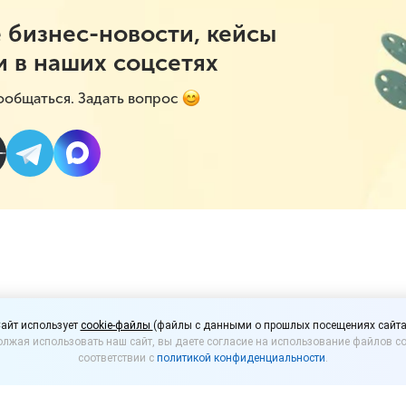
 бизнес-новости, кейсы
и в наших соцсетях
ообщаться. Задать вопрос
 могут перестать нака
айт использует
cookie-файлы
(файлы с данными о прошлых посещениях сайта
лжая использовать наш сайт, вы даете согласие на использование файлов co
ие контрактов
соответствии с
политикой конфиденциальности
.