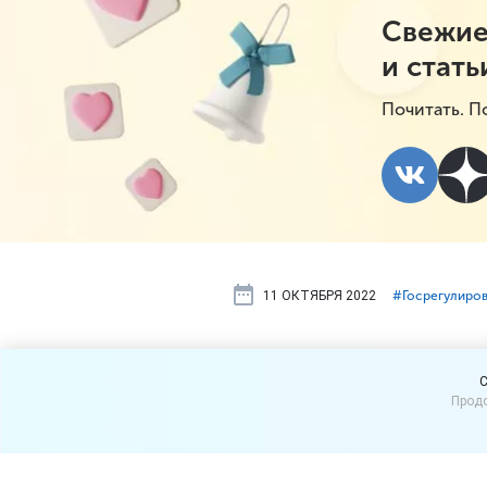
Свежие
и стать
Почитать. П
11 ОКТЯБРЯ 2022
#⁣Госрегулиро
Белорусски
C
Продо
российских