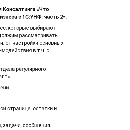
м Консалтинга «‎Что
знеса с 1С:УНФ: часть 2».
нес, которые выбирают
одолжим рассматривать
и: от настройки основных
модействия в т.ч. с
отдела регулярного
лт».
мени.
ой странице: остатки и
, задачи, сообщения.