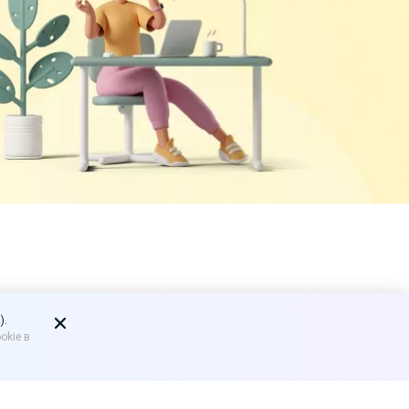
асть с
).
okie в