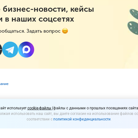
 бизнес-новости, кейсы
и в наших соцсетях
ообщаться. Задать вопрос
вание
е продукты могут проп
айт использует
cookie-файлы
(файлы с данными о прошлых посещениях сайта
лжая использовать наш сайт, вы даете согласие на использование файлов co
 прилавков
соответствии с
политикой конфиденциальности
.