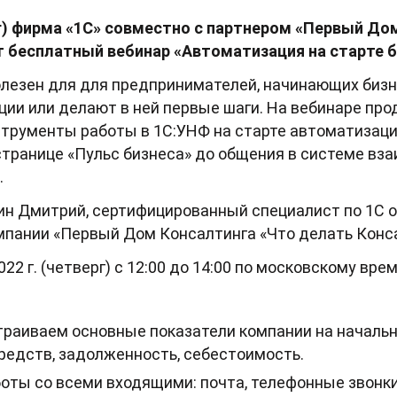
рг) фирма «‎1С» совместно с партнером «‎Первый До
бесплатный вебинар «‎Автоматизация на старте би
полезен для для предпринимателей, начинающих биз
ции или делают в ней первые шаги. На вебинаре пр
трументы работы в 1С:УНФ на старте автоматизаци
странице «Пульс бизнеса» до общения в системе взаи
.
кин Дмитрий, сертифицированный специалист по 1С 
мпании «Первый Дом Консалтинга «Что делать Конса
2022 г. (четверг) с 12:00 до 14:00 по московскому вре
траиваем основные показатели компании на начальн
едств, задолженность, себестоимость.
оты со всеми входящими: почта, телефонные звонки