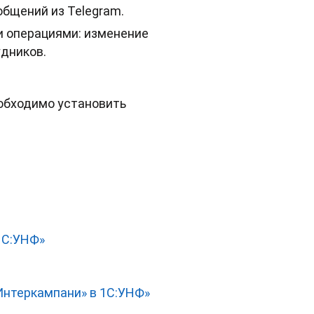
общений из Telegram.
и операциями: изменение
удников.
еобходимо установить
1С:УНФ»
Интеркампани» в 1С:УНФ»