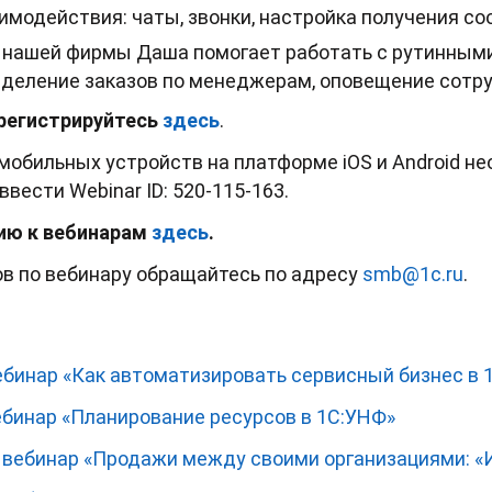
имодействия: чаты, звонки, настройка получения со
 нашей фирмы Даша помогает работать с рутинным
ределение заказов по менеджерам, оповещение сотр
арегистрируйтесь
здесь
.
мобильных устройств на платформе iOS и Android н
вести Webinar ID: 520-115-163.
ию к вебинарам
здесь
.
в по вебинару обращайтесь по адресу
smb@1c.ru
.
ебинар «Как автоматизировать сервисный бизнес в 
ебинар «Планирование ресурсов в 1С:УНФ»
 вебинар «Продажи между своими организациями: «‎