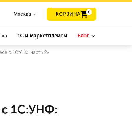
0
Москва
КОРЗИНА
вка
1С и маркетплейсы
Блог
са с 1С:УНФ: часть 2»
 с 1С:УНФ: