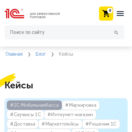
0
Главная
Блог
Кейсы
Кейсы
#⁣1С:МобильнаяКасса
#⁣Маркировка
#⁣Сервисы 1С
#⁣Интернет-магазин
#⁣Доставка
#⁣Маркетплейсы
#⁣Решения 1С