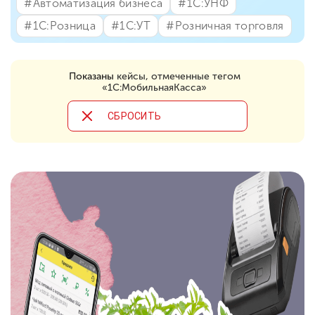
#⁣Автоматизация бизнеса
#⁣1С:УНФ
#⁣1С:Розница
#⁣1С:УТ
#⁣Розничная торговля
Показаны
кейсы, отмеченные тегом
«1С:МобильнаяКасса»
CБРОСИТЬ