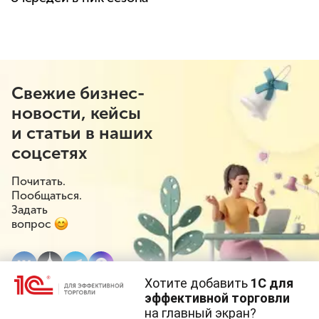
Свежие бизнес-
новости, кейсы
и статьи в наших
соцсетях
Почитать.
Пообщаться.
Задать
вопрос
Хотите добавить
1С для
эффективной торговли
на главный экран?
Cайт использует
cookie-файлы
(файлы с данными о прошлых