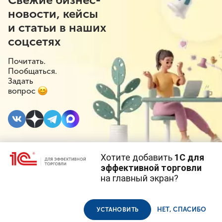
новости, кейсы
и статьи в наших
соцсетях
Почитать.
Пообщаться.
Задать
вопрос
Хотите добавить
1С для
10 ИЮНЯ 2026
#⁣Новое в 1С
#⁣1С:УТ
эффективной торговли
на главный экран?
Новое в
Cайт использует
cookie-файлы
(файлы с данными о прошлых
посещениях сайта).
Продолжая использовать наш сайт, вы даете согласие на
«1С:Управлении
использование файлов cookie в соответствии с
политикой
НЕТ, СПАСИБО
УСТАНОВИТЬ
конфиденциальности
.