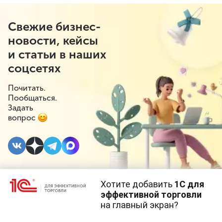
Свежие бизнес-
новости, кейсы
и статьи в наших
соцсетях
Почитать.
Пообщаться.
Задать
вопрос
Хотите добавить
1С для
2 СЕНТЯБРЯ 2025
#⁣Поддержка бизнеса
эффективной торговли
на главный экран?
Малому бизнесу
Cайт использует
cookie-файлы
(файлы с данными о прошлых
посещениях сайта).