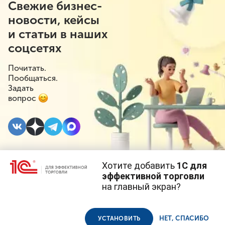
Свежие бизнес-
новости, кейсы
и статьи в наших
соцсетях
Почитать.
Пообщаться.
Задать
вопрос
Хотите добавить
1С для
#⁣Вебинар 1С
#⁣Инициативы
21 МАЯ
эффективной торговли
2026
#⁣Страховые взносы
на главный экран?
Cайт использует
cookie-файлы
(файлы с данными о прошлых
посещениях сайта).
Приглашаем на
Продолжая использовать наш сайт, вы даете согласие на
использование файлов cookie в соответствии с
политикой
НЕТ, СПАСИБО
УСТАНОВИТЬ
конфиденциальности
.