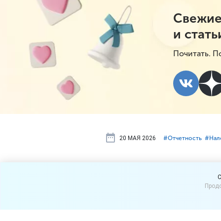
Свежие
и стать
Почитать. П
20 МАЯ 2026
#⁣Отчетность
#⁣Нал
Правила сда
C
Продо
прибыль изм