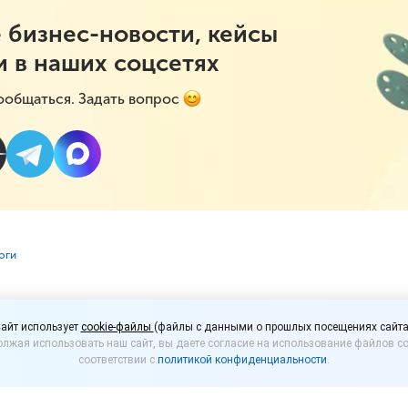
 бизнес-новости, кейсы
и в наших соцсетях
ообщаться. Задать вопрос
оги
чи декларации по нало
айт использует
cookie-файлы
(файлы с данными о прошлых посещениях сайта
лжая использовать наш сайт, вы даете согласие на использование файлов co
енятся в 2027 году
соответствии с
политикой конфиденциальности
.