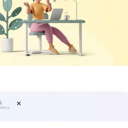
гу на
).
okie в