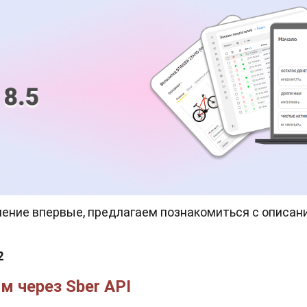
вление впервые, предлагаем познакомиться с описан
2
м через Sber API