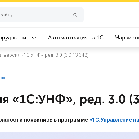
орудование
Автоматизация на 1С
Маркиро
 версия «1С:УНФ», ред. 3.0 (3.0.13.342)
УНФ
я «1С:УНФ», ред. 3.0 (3
ожности появились в программе
«
1С:У
правление н