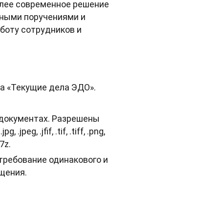
олее современное решение
жными поручениями и
аботу сотрудников и
а «Текущие дела ЭДО».
 документах. Разрешены
 .jpeg, .jfif, .tif, .tiff, .png,
.7z.
требование одинакового и
щения.