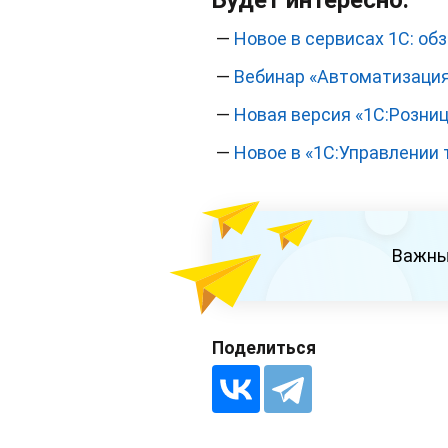
—
Новое в сервисах 1С: об
—
Вебинар «Автоматизация
—
Новая версия «1С:Розницы»
—
Новое в «1С:Управлении т
Важны
Поделиться