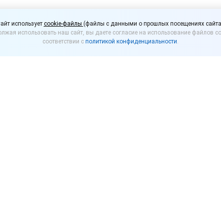
втоматизация учета в
айт использует
cookie-файлы
(файлы с данными о прошлых посещениях сайта
лжая использовать наш сайт, вы даете согласие на использование файлов co
венных компаниях с 1
соответствии с
политикой конфиденциальности
.
ений»
0(мск) на бесплатный вебинар «Автоматизация уч
т внедрений».