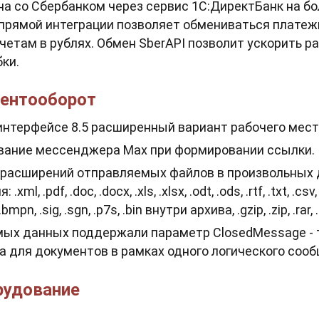
на со Сбербанком через сервис 1С:ДиректБанк на б
я прямой интеграции позволяет обмениваться плате
етам в рублях. Обмен SberAPI позволит ускорить р
ки.
ентооборот
интерфейсе 8.5 расширенный вариант рабочего мест
вание мессенджера Max при формировании ссылки.
 расширений отправляемых файлов в произвольных
pdf, .doc, .docx, .xls, .xlsx, .odt, .ods, .rtf, .txt, .csv, .jpg,
.bmpn, .sig, .sgn, .p7s, .bin внутри архива, .gzip, .zip, .rar, 
мых данных поддержали параметр ClosedMessage - 
 для документов в рамках одного логического сооб
рудование