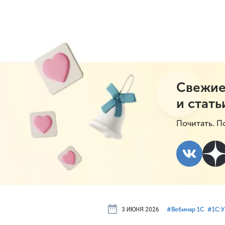
Свежие
и стать
Почитать. П
3 ИЮНЯ 2026
#⁣Вебинар 1С
#⁣1С: