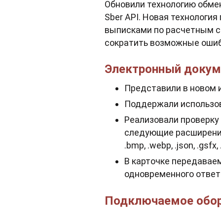
Обновили технологию обме
Sber API. Новая технологи
выписками по расчетным сч
сократить возможные ошиб
Электронный докум
Представили в новом 
Поддержали использо
Реализовали проверку
следующие расширения: .xml, .
.bmp, .webp, .json, .gsfx, 
В карточке передавае
одновременного ответа
Подключаемое обо