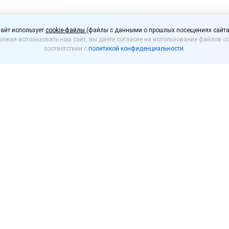
ашборды в 1С:УНФ»
айт использует
cookie-файлы
(файлы с данными о прошлых посещениях сайта
лжая использовать наш сайт, вы даете согласие на использование файлов co
соответствии с
политикой конфиденциальности
.
00 (мск) на бесплатный вебинар «Дашборды в 1С:У