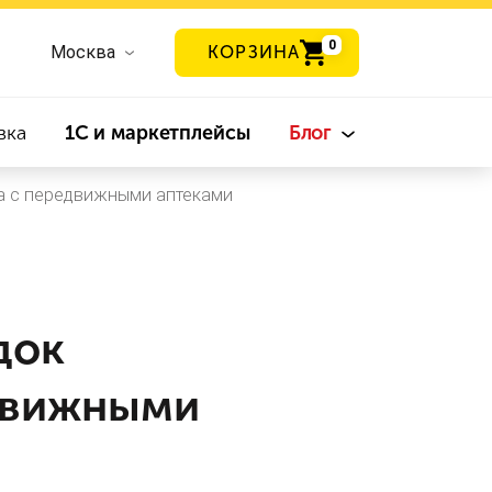
0
Москва
КОРЗИНА
вка
1С и маркетплейсы
Блог
а с передвижными аптеками
док
движными