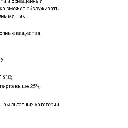
сти и оснащенный
ека сможет обслуживать
рными, так
ропные вещества
у;
5 °C;
пирта выше 25%;
нам льготных категорий.