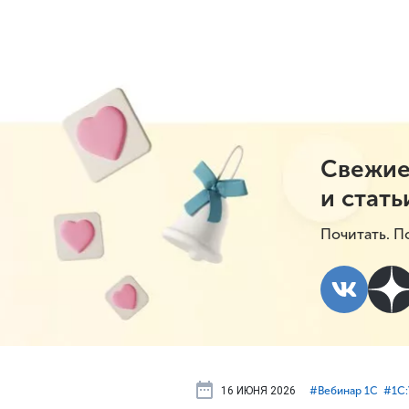
Свежие
и стать
Почитать. П
16 ИЮНЯ 2026
#⁣Вебинар 1С
#⁣1С