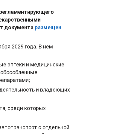
, регламентирующего
лекарственными
кт документа
размещен
бря 2029 года. В нем
ные аптеки и медицинские
х обособленные
репаратами;
 деятельность и владеющих
та, среди которых
автотранспорт с отдельной