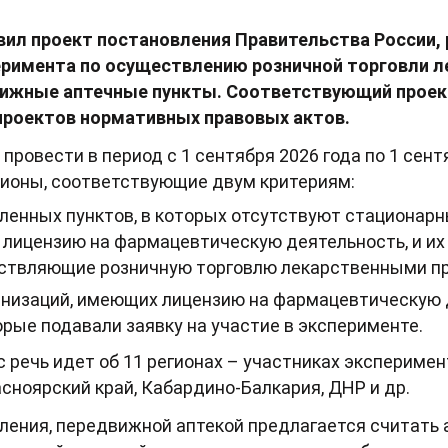
вил проект постановления Правительства России
еримента по осуществлению розничной торговли 
вижные аптечные пункты. Соответствующий прое
проектов нормативных правовых актов.
ровести в период с 1 сентября 2026 года по 1 сентя
гионы, соответствующие двум критериям:
еленных пунктов, в которых отсутствуют стационар
 лицензию на фармацевтическую деятельность, и и
ствляющие розничную торговлю лекарственными п
анизаций, имеющих лицензию на фармацевтическую
торые подавали заявку на участие в эксперименте.
с речь идет об 11 регионах – участниках эксперимен
асноярский край, Кабардино-Балкария, ДНР и др.
ления, передвижной аптекой предлагается считать 