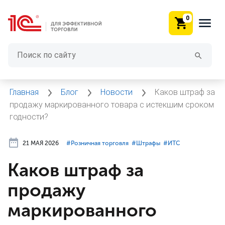
0
Главная
Блог
Новости
Каков штраф за
продажу маркированного товара с истекшим сроком
годности?
21 МАЯ 2026
#⁣Розничная торговля
#⁣Штрафы
#⁣ИТC
Каков штраф за
продажу
маркированного