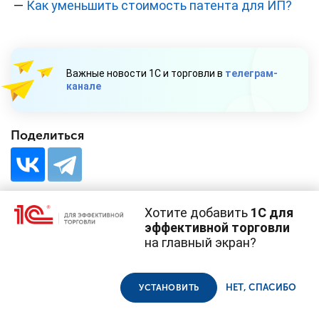
—
Как уменьшить стоимость патента для ИП?
Важные новости 1С и торговли в
телеграм-
канале
Поделиться
Хотите добавить
1С для
эффективной торговли
на главный экран?
Cайт использует
cookie-файлы
(файлы с данными о прошлых
20 МАЯ 2026
#⁣Маркировка
посещениях сайта).
Продолжая использовать наш сайт, вы даете согласие на
Обязательная
использование файлов cookie в соответствии с
политикой
НЕТ, СПАСИБО
УСТАНОВИТЬ
конфиденциальности
.
маркировка заморозки