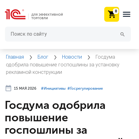
0
Главная
Блог
Новости
Госдума
одобрила повышение госпошлины за установку
рекламной конструкции
15 МАЯ 2026
#⁣Инициативы
#⁣Госрегулирование
Госдума одобрила
повышение
госпошлины за