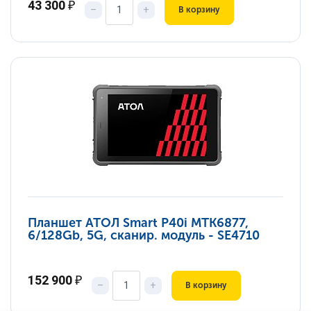
43 300
₽
–
+
В корзину
Планшет АТОЛ Smart P40i MTK6877,
6/128Gb, 5G, сканир. модуль - SE4710
152 900
₽
–
+
В корзину