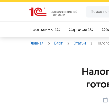
Программы 1C
Сервисы 1C
Об
Главная
Блог
Статьи
Налого
Налог
гото