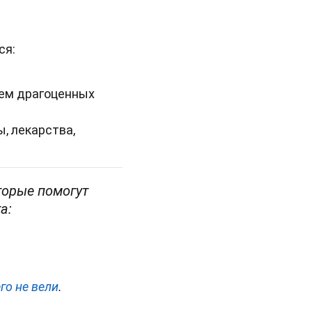
ся:
ием драгоценных
, лекарства,
торые помогут
а:
го не вели
.