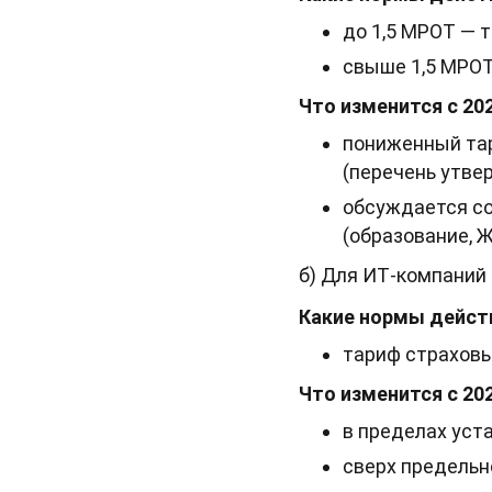
до 1,5 МРОТ — 
свыше 1,5 МРОТ
Что изменится с 202
пониженный тар
(перечень утве
обсуждается со
(образование, 
б) Для ИТ‑компаний
Какие нормы действ
тариф страховы
Что изменится с 202
в пределах уст
сверх предельн