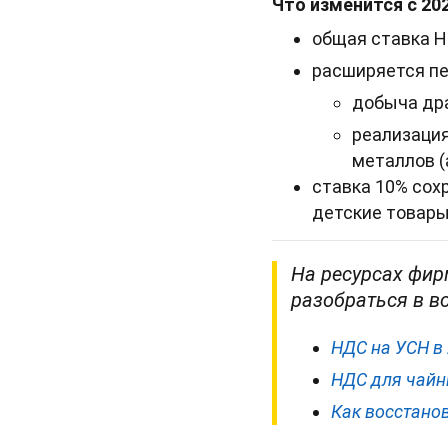
Что изменится с 202
общая ставка Н
расширяется пе
добыча др
реализация
металлов 
ставка 10% сох
детские товары
На ресурсах фир
разобраться в в
НДС на УСН в 
НДС для чайни
Как восстанов