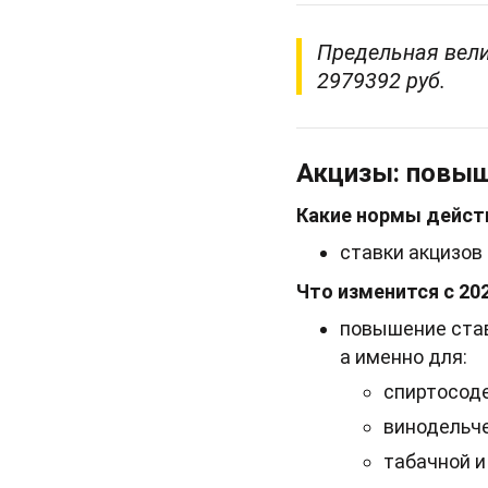
Предельная вели
2979392 руб.
Акцизы: повыш
Какие нормы действ
ставки акцизов 
Что изменится с 202
повышение став
а именно для:
спиртосоде
винодельче
табачной и