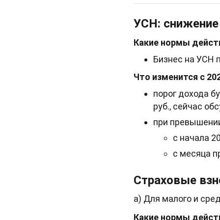
УСН: снижение
Какие нормы действ
Бизнес на УСН 
Что изменится с 202
порог дохода б
руб., сейчас об
при превышении
с начала 2
с месяца п
Страховые взн
а) Для малого и сре
Какие нормы действ