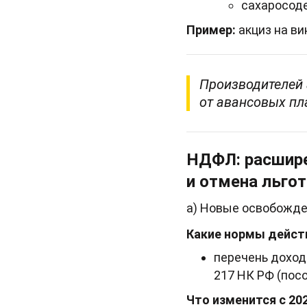
сахаросод
Пример:
акциз на вин
Производителей 
от авансовых пл
НДФЛ: расшире
и отмена льгот
а) Новые освобожд
Какие нормы действ
перечень доход
217 НК РФ (пособ
Что изменится с 202