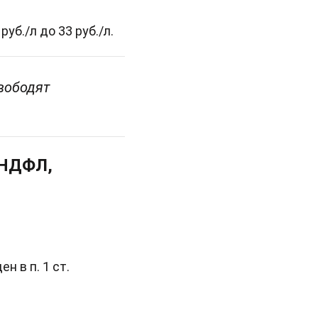
руб./л до 33 руб./л.
вободят
 НДФЛ,
 в п. 1 ст.