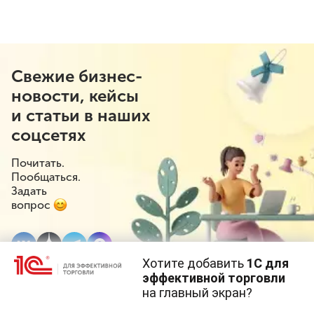
Свежие бизнес-
новости, кейсы
и статьи в наших
соцсетях
Почитать.
Пообщаться.
Задать
вопрос
Хотите добавить
1С для
эффективной торговли
на главный экран?
Cайт использует
cookie-файлы
(файлы с данными о прошлых
посещениях сайта).